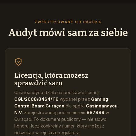
ZWERYFIKOWANE OD ŚRODKA
Audyt mówi sam za siebie
Licencja, którą możesz
sprawdzić sam
Casinoandyou działa na podstawie licencji
OGL/2008/8464/119
wydanej przez
Gaming
Control Board Curaçao
dla spółki
Casinoandyou
N.V.
zarejestrowanej pod numerem
887889
w
Curaçao. To dokument publiczny — nie słowo
honoru, lecz konkretny numer, który możesz
odszukać w rejestrze regulatora.