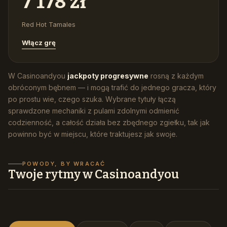
7 178 zł
Red Hot Tamales
Włącz grę
W Casinoandyou
jackpoty progresywne
rosną z każdym
obróconym bębnem — i mogą trafić do jednego gracza, który
po prostu wie, czego szuka. Wybrane tytuły łączą
sprawdzone mechaniki z pulami zdolnymi odmienić
codzienność, a całość działa bez zbędnego zgiełku, tak jak
powinno być w miejscu, które traktujesz jak swoje.
POWODY, BY WRACAĆ
Twoje rytmy w Casinoandyou