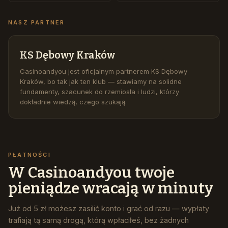
NASZ PARTNER
KS Dębowy Kraków
Casinoandyou jest oficjalnym partnerem KS Dębowy
Kraków, bo tak jak ten klub — stawiamy na solidne
fundamenty, szacunek do rzemiosła i ludzi, którzy
dokładnie wiedzą, czego szukają.
PŁATNOŚCI
W Casinoandyou twoje
pieniądze wracają w minuty
Już od 5 zł możesz zasilić konto i grać od razu — wypłaty
trafiają tą samą drogą, którą wpłaciłeś, bez żadnych