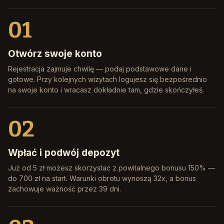
01
Otwórz swoje konto
Rejestracja zajmuje chwilę — podaj podstawowe dane i
gotowe. Przy kolejnych wizytach logujesz się bezpośrednio
na swoje konto i wracasz dokładnie tam, gdzie skończyłeś.
02
Wpłać i podwój depozyt
Już od 5 zł możesz skorzystać z powitalnego bonusu 150% —
do 700 zł na start. Warunki obrotu wynoszą 32x, a bonus
zachowuje ważność przez 39 dni.