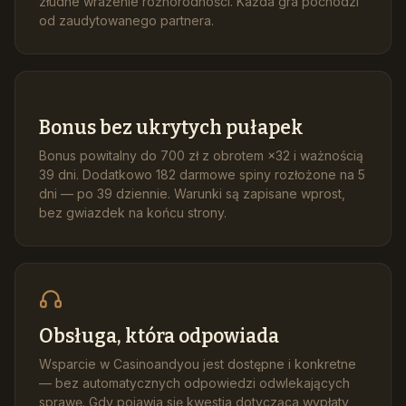
złudne wrażenie różnorodności. Każda gra pochodzi
od zaudytowanego partnera.
Bonus bez ukrytych pułapek
Bonus powitalny do 700 zł z obrotem ×32 i ważnością
39 dni. Dodatkowo 182 darmowe spiny rozłożone na 5
dni — po 39 dziennie. Warunki są zapisane wprost,
bez gwiazdek na końcu strony.
Obsługa, która odpowiada
Wsparcie w Casinoandyou jest dostępne i konkretne
— bez automatycznych odpowiedzi odwlekających
sprawę. Gdy pojawia się kwestia dotycząca wypłaty,