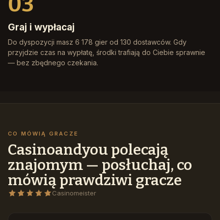
03
Graj i wypłacaj
Do dyspozycji masz 6 178 gier od 130 dostawców. Gdy
przyjdzie czas na wypłatę, środki trafiają do Ciebie sprawnie
— bez zbędnego czekania.
CO MÓWIĄ GRACZE
Casinoandyou polecają
znajomym — posłuchaj, co
mówią prawdziwi gracze
Casinomeister