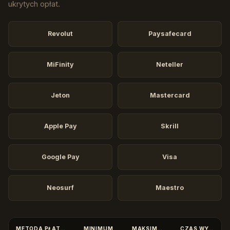
ukrytych opłat.
Revolut
Paysafecard
MiFinity
Neteller
Jeton
Mastercard
Apple Pay
Skrill
Google Pay
Visa
Neosurf
Maestro
METODA PŁATNOŚCI
MINIMUM
MAKSIMUM
CZAS WYPŁATY