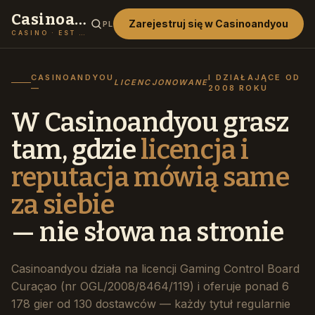
Casinoandyou
Zarejestruj się w Casinoandyou
PL
CASINO · EST 2008
CASINOANDYOU
I DZIAŁAJĄCE OD
LICENCJONOWANE
—
2008 ROKU
W Casinoandyou grasz
tam, gdzie
licencja i
reputacja mówią same
za siebie
— nie słowa na stronie
Casinoandyou działa na licencji Gaming Control Board
Curaçao (nr OGL/2008/8464/119) i oferuje ponad 6
178 gier od 130 dostawców — każdy tytuł regularnie