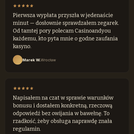
Pierwsza wypłata przyszła w jedenaście
minut — dosłownie sprawdzałem zegarek.
Od tamtej pory polecam Casinoandyou
każdemu, kto pyta mnie o godne zaufania
kasyno.
Marek W.
Wrocław
Napisałem na czat w sprawie warunków
bonusu i dostałem konkretną, rzeczową
odpowiedź bez owijania w bawełnę. To
rzadkość, żeby obsługa naprawdę znała
regulamin.