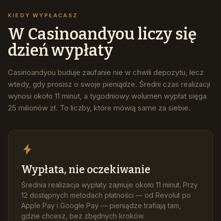
KIEDY WYPŁACASZ
W Casinoandyou liczy się
dzień wypłaty
Casinoandyou buduje zaufanie nie w chwili depozytu, lecz
wtedy, gdy prosisz o swoje pieniądze. Średni czas realizacji
wynosi około 11 minut, a tygodniowy wolumen wypłat sięga
25 milionów zł. To liczby, które mówią same za siebie.
Wypłata, nie oczekiwanie
Średnia realizacja wypłaty zajmuje około 11 minut. Przy
12 dostępnych metodach płatności — od Revolut po
Apple Pay i Google Pay — pieniądze trafiają tam,
gdzie chcesz, bez zbędnych kroków.