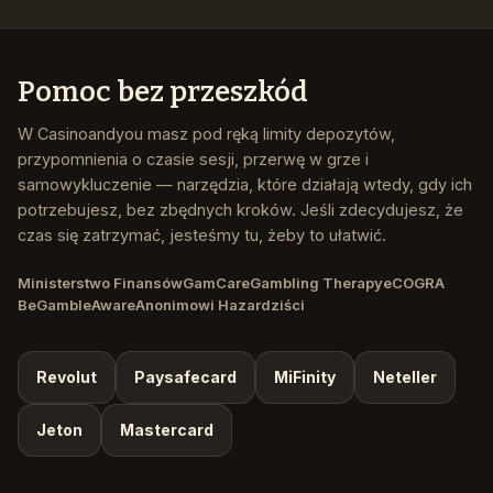
Pomoc bez przeszkód
W Casinoandyou masz pod ręką limity depozytów,
przypomnienia o czasie sesji, przerwę w grze i
samowykluczenie — narzędzia, które działają wtedy, gdy ich
potrzebujesz, bez zbędnych kroków. Jeśli zdecydujesz, że
czas się zatrzymać, jesteśmy tu, żeby to ułatwić.
Ministerstwo Finansów
GamCare
Gambling Therapy
eCOGRA
BeGambleAware
Anonimowi Hazardziści
Revolut
Paysafecard
MiFinity
Neteller
Jeton
Mastercard