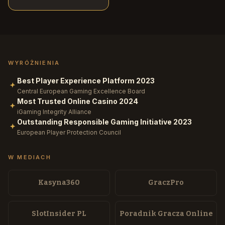
WYRÓŻNIENIA
Best Player Experience Platform 2023
Central European Gaming Excellence Board
Most Trusted Online Casino 2024
iGaming Integrity Alliance
Outstanding Responsible Gaming Initiative 2023
European Player Protection Council
W MEDIACH
Kasyna360
GraczPro
SlotInsider PL
Poradnik Gracza Online